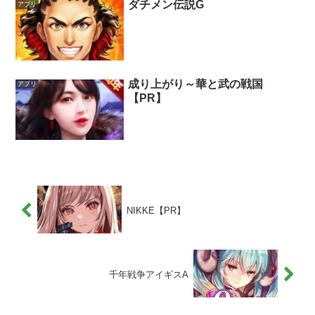
ダチメン伝説G
アプリ
成り上がり～華と武の戦国
アプリ
【PR】
NIKKE【PR】
千年戦争アイギスA