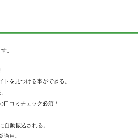
ます。
！
イトを見つける事ができる。
夫。
の口コミチェック必須！
日に自動振込される。
災適用。