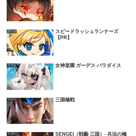
スピードラッシュランナーズ
アプリ
【PR】
女神楽園 ガーデス·パラダイス
アプリ
三国極戦
アプリ
SENGEI（戦藝·三国）- 兵法の極
アプリ